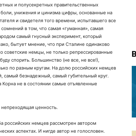
ретных и полусекретных правительственных
т боли, унижения и цинизма цифры, основанные на
итателя и свидетеля того времени, испытавшего все
 сомнений в том, что самая «гуманная», самая
народом самый гнусный эксперимент, который
нако, бытует мнение, что при Сталине одинаково
ько советские немцы, не только репрессированные
В
буду спорить. Большинство (не все, не все!),
олько по разным кругам. На долю российских немцев
, самый безнадежный, самый губительный круг.
а Корна не в состоянии самые отъявленные
и непреходящая ценность.
ба российских немцев рассмотрен автором
еских аспектах. И нигде автор не голословен.