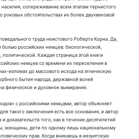
 и насилия, сопереживание всем этапам тернистого
о роковых обстоятельствах их более двухвековой
поведального труда неистового Роберта Корна. Да,
ой болью российских немцев: биологической,
, политической. Каждая страница этой книги
ссийских немцев со времени их переселения в
инах-изломах до массового исхода на этническую
корбного бытия народа, державной волей
на физическое и духовное вымирание.
ародов» с российскими немцами, автор объясняет
для такого заключения есть все основания, и автор
 и доказательств того, как в течение десятилетий
ы, женщины, дети по одному лишь национальному
еловеческих прав. Когда вникаешь в иезуитскую