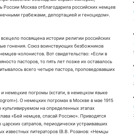
ть России Москва отблагодарила российских немцев
нечными грабежами, депортацией и геноцидом».
 всецело посвящена истории религии российских
ые гонения. Союз воинствующих безбожников
немцев-колонистов. Вот свидетельство: «Если в
яносто пасторов, то пять лет позже их оставалось
считывалось всего четыре пастора, проповедовавших
о и немецкие погромы (кстати, в немецком языке
ogrom»). О немецких погромах в Москве в мае 1915
о культивируемом на определенных этапах
глава «Бей немцев, спасай Россию». Приводятся
о царских сатрапов, периодически устраивавших
ых известных литераторов (В.В. Розанов: «Немцы