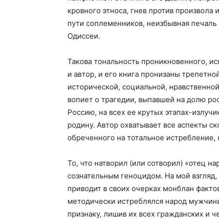
кровного этноса, гнев против произвола
пути соплеменников, неизбывная печаль 
Одиссеи.
Такова тональность проникновенного, ис
и автор, и его книга пронизаны трепетн
исторической, социальной, нравственной
вопиет о трагедии, выпавшей на долю ро
Россию, на всех ее крутых этапах-излуч
родину. Автор охватывает все аспекты с
обреченного на тотальное истребление, 
То, что натворил (или сотворил) «отец н
сознательным геноцидом. На мой взгляд, 
приводит в своих очерках монблан фактов
методически истреблялся народ мужчин
признаку, лишив их всех гражданских и ч