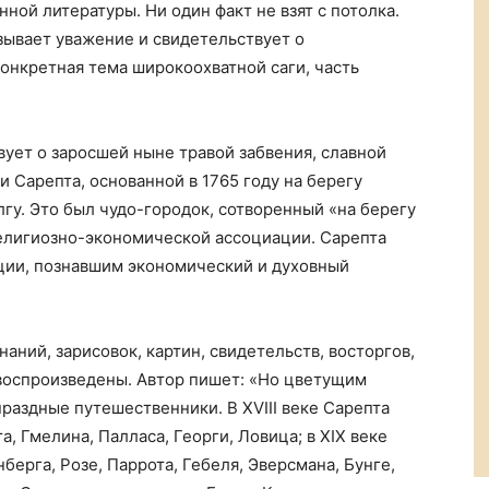
ной литературы. Ни один факт не взят с потолка.
зывает уважение и свидетельствует о
конкретная тема широкоохватной саги, часть
вует о заросшей ныне травой забвения, славной
 Сарепта, основанной в 1765 году на берегу
гу. Это был чудо-городок, сотворенный «на берегу
елигиозно-экономической ассоциации. Сарепта
ции, познавшим экономический и духовный
аний, зарисовок, картин, свидетельств, восторгов,
 воспроизведены. Автор пишет: «Но цветущим
раздные путешественники. В XVIII веке Сарепта
, Гмелина, Палласа, Георги, Ловица; в XIX веке
ерга, Розе, Паррота, Гебеля, Эверсмана, Бунге,