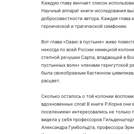
Каждую главу венчает список использован
Научный аппарат книги-исследования вы
добросовестности автора. Каждая глава 
героической и трагической симфонии.
Вот глава «Оазис в пустыне» живо повест
некогда по всей России немецкой колонии
степной речушки Сарпа, впадающей в Вол
пустынных волн» членами гернгутской р
была своеобразным бастионом цивилиза
расцвет.
Сколько осталось о той колонии воспомин
вдохновенных слов! В книге Р.Корна они
поселением» интересовались не только п
видела у себя профессоров Гильденштедта
Александра Гумбольдта, профессора Эренб