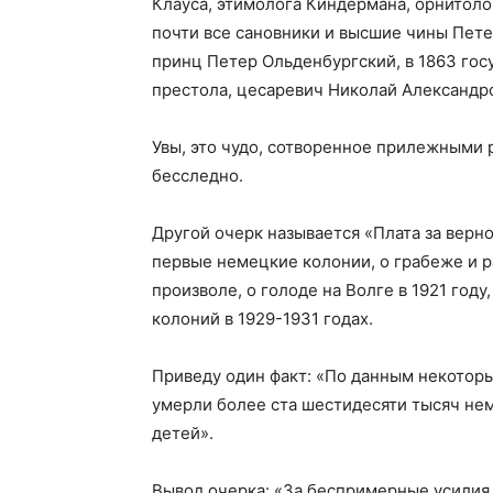
Клауса, этимолога Киндермана, орнитоло
почти все сановники и высшие чины Пете
принц Петер Ольденбургский, в 1863 го
престола, цесаревич Николай Александров
Увы, это чудо, сотворенное прилежными 
бесследно.
Другой очерк называется «Плата за верн
первые немецкие колонии, о грабеже и р
произволе, о голоде на Волге в 1921 год
колоний в 1929-1931 годах.
Приведу один факт: «По данным некоторых
умерли более ста шестидесяти тысяч нем
детей».
Вывод очерка: «За беспримерные усилия