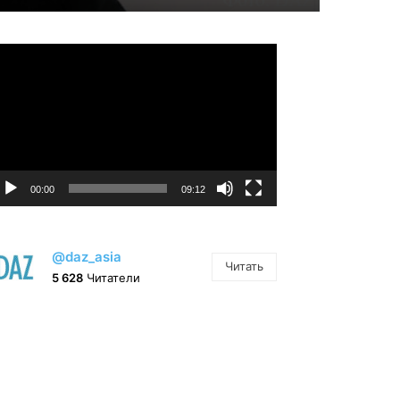
идеоплеер
00:00
09:12
@daz_asia
Читать
5 628
Читатели