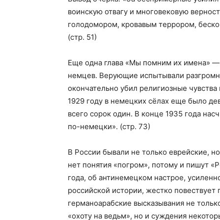
воинскую отвагу и многовековую вернос
голодомором, кровавым террором, беско
(стр. 51)
Еще одна глава «Мы помним их имена» —
немцев. Верующие испытывали разгромн
окончательно убил религиозные чувства 
1929 году в немецких сёлах еще было дев
всего сорок один. В конце 1935 года на
по-немецки». (стр. 73)
В России бывали не только еврейские, н
нет понятия «погром», потому и пишут «P
года, об антинемецком настрое, усиленн
российской истории, жестко повествует 
германоарабские высказывания не тольк
«охоту на ведьм», но и суждения некотор