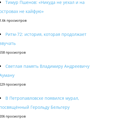
Тимур Пшенов: «Никуда не уехал и на
островах не кайфую»
1.6k просмотров
Ритм-72: история, которая продолжает
звучать
558 просмотров
Светлая память Владимиру Андреевичу
Ауману
229 просмотров
В Петропавловске появился мурал,
посвящённый Герольду Бельгеру
206 просмотров