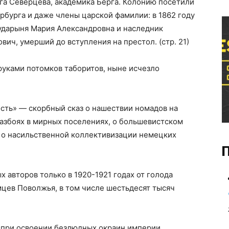
га Северцева, академика Берга. Колонию посетили
рбурга и даже члены царской фамилии: в 1862 году
сударыня Мария Александровна и наследник
ич, умерший до вступления на престол. (стр. 21)
руками потомков таборитов, ныне исчезло
ость» — скорбный сказ о нашествии номадов на
азбоях в мирных поселениях, о большевистском
у, о насильственной коллективизации немецких
П
 авторов только в 1920-1921 годах от голода
цев Поволжья, в том числе шестьдесят тысяч
 при освоении безлюдных окраин империи,