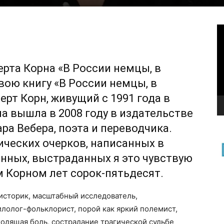
В
ерта Корна «В России немцы, в
вою книгу «В России немцы, в
ерт Корн, живущий с 1991 года в
на вышла в 2008 году в издательстве
а Вебера, поэта и переводчика.
ических очерков, написанных в
нных, выстраданных я это чувствую
 Корном лет сорок-пятьдесят.
 историк, масштабный исследователь,
лолог-фольклорист, порой как яркий полемист,
ходящая боль, сострадание трагической судьбе