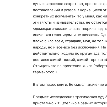
суть совершенно секретных, просто сек
постановлений и указов, в корчащиеся о
конкретных документах, то у меня, как ч
эти тяготы и измывательства, не остается
«демократическая» власть творила над 
иначе, как геноцидом, и не назовешь. Од
плохо было всем, страдали, мол, не тол
народы, но и все-все без исключения. Не 
действительно, ходило по кругам ада, т
достался самый тяжкий, самый тернистый
Отрицать это по прочтении книги Роберт
германофобы.
В этом пафос книги. Ее смысл, значение 
Предмет исследования трагическая судь
пристально и тщательно в разных историч