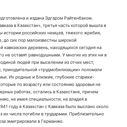
одготовлена и издана Эдгаром Райтенбахом.
авказа в Казахстан», третья часть которой вышла в
ы истории российских немцев, тяжкого жребия,
е, до сих пор малоизвестны широкой
 кавказских деревень, находящихся сегодня на
о не оставят равнодушными. У многих из этих ни в
одиной людей при выселении из отчих мест,
, принудительной «трудмобилизации» поломали
ьи. Их родные и близкие, глубокие старики-
которые по возрасту или состоянию здоровья не
ерных работах, остались в Казахстане, причем
нию, не имея специальности, не владея в
941 году в Казахстан с Кавказа было выслано около
з их числа погибли в трудармии. Приблизительно
юза эмигрировали в Германию.