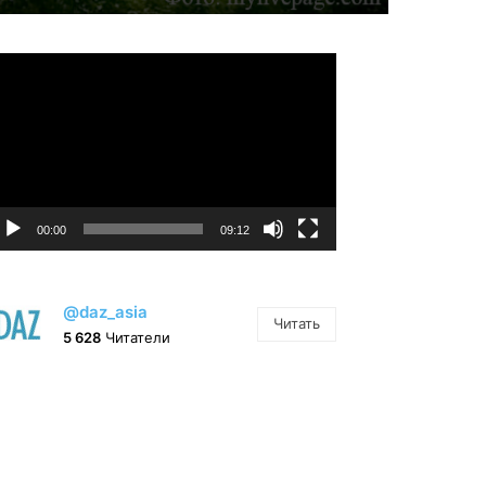
идеоплеер
00:00
09:12
@daz_asia
Читать
5 628
Читатели