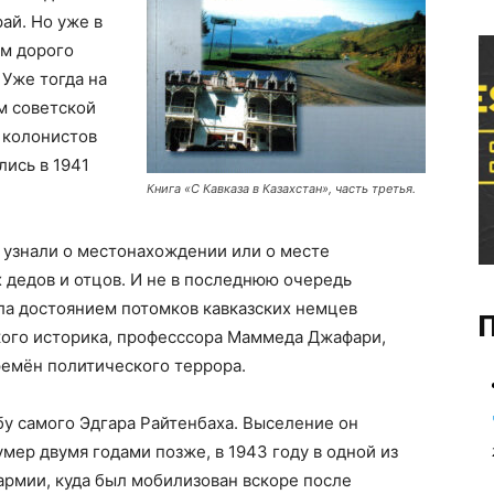
ай. Но уже в
м дорого
 Уже тогда на
м советской
 колонистов
ись в 1941
Книга «С Кавказа в Казахстан», часть третья.
 узнали о местонахождении или о месте
х дедов и отцов. И не в последнюю очередь
ла достоянием потомков кавказских немцев
П
ого историка, професссора Маммеда Джафари,
ремён политического террора.
бу самого Эдгара Райтенбаха. Выселение он
мер двумя годами позже, в 1943 году в одной из
армии, куда был мобилизован вскоре после