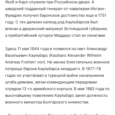
Якоб и Карл служили при Российском дворе. А
шведский подданный генерал-от-кавалерии Иоганн-
Фридрих получил баронское достоинство еще в 1751
году. С тех далеких календ род Каульбарсов был
вписан в дворянский матрикул Эстляндской губернии,
а прибалтийский хуторок Меддерс стал их пенатами.
Здесь 11 мая 1844 года и появился на свет Александр
Васильевич Каульбарс (Kaulbars Alexander Wilhelm
Andreas Freiherr von). Не менее блистательно военное
поприще барона Каульбарса-младшего. В 1877-78
годах он участвовал в турецкой войне начальником
штаба дивизии, затем командующим передовым
отрядом 13-го армейского корпуса. В мае 1882 года по
высочайшему повелению Каульбарс занял должность
военного министра Болгарского княжества.