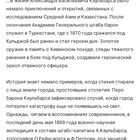
…В жизни Александра Васильевича Каульбарса было
немало приключений и открытий, связанных с
исследованием Средней Азии и Казахстана. После
окончания Академии Генерального штаба барон
служил в Туркестане, где с 1870 года сражался под
Кульджой был ранен и стал героем дня. Золотое
оружие в память о Хивинском походе, следы тяжелого
ранения в боях под Кульджой, создавали героический
ореол отважного офицера.
История знает немало примеров, когда стихия стирала
с лица земли города, простоявшие столетия. Перо
барона Каульбарса зафиксировало случай, когда город
потерпел катастрофу еще не появившись на свет.
Однажды, читаем в воспоминаниях современников, в
последний день мая 1869 года военно-научная
экспедиция в составе штабс-капитана А.Каульбарса,
топографов О.Рейнгардта и Ф.Петрова, под защитой