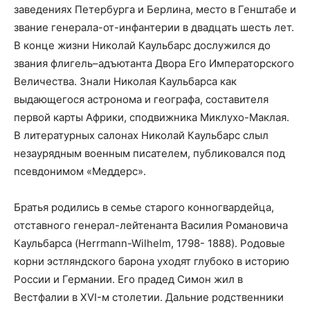
заведениях Петербурга и Берлина, место в Генштабе и
звание генерала-от-инфантерии в двадцать шесть лет.
В конце жизни Николай Каульбарс дослужился до
звания флигель–адъютанта Двора Его Императорского
Величества. Знали Николая Каульбарса как
выдающегося астронома и географа, составителя
первой карты Африки, сподвижника Миклухо-Маклая.
В литературных салонах Николай Каульбарс слыл
незаурядным военным писателем, публиковался под
псевдонимом «Меддерс».
Братья родились в семье старого конногвардейца,
отставного генерал-лейтенанта Василия Романовича
Каульбарса (Herrmann-Wilhelm, 1798- 1888). Родовые
корни эстляндского барона уходят глубоко в историю
России и Германии. Его прадед Симон жил в
Вестфалии в XVI-м столетии. Дальние родственники