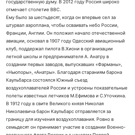
государственную думу. В 2012 году Россия широко
отмечает столетие ВВС.
Ему было за шестьдесят, когда он впервые сел за
штурвал аэроплана, чтобы осваивать небо России,
Франции, Англии. Он положил начало отечественной
авиации, основал в 1907 году Одесский авиационный
клуб, поддержал пилота В.Хиони в организации
летной школы и предпринимателя А. Анатру в
создании первых заводов, выпускавших «Фарманы»,
«Ньюпоры», «Анатры». Благодаря стараниям барона
Каульбарса состоялся Южный съезд
воздухоплавателей России и устроены показательные
полеты известных летчиков М.Ефимова и С.Уточкина.
В 1912 году в свите Великого князя Николая
Николаевича барон Каульбарс отправляется за
границу для изучения воздухоплавания. Ровно в
семьдесят он принимает участие в создании Военно-
воздушного флота России и с началом Первой