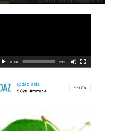
идеоплеер
00:00
09:12
@daz_asia
Читать
5 628
Читатели