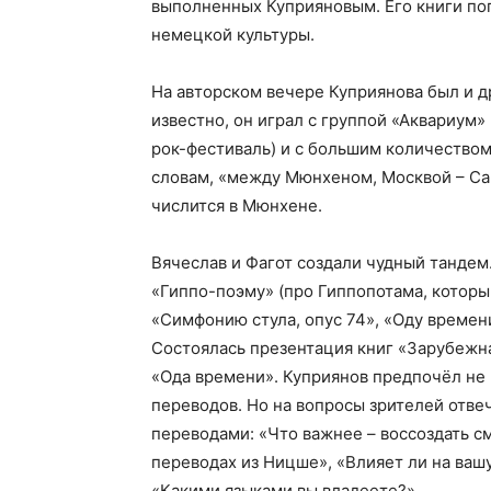
выполненных Куприяновым. Его книги по
немецкой культуры.
На авторском вечере Куприянова был и др
известно, он играл с группой «Аквариум»
рок-фестиваль) и с большим количеством
словам, «между Мюнхеном, Москвой – Са
числится в Мюнхене.
Вячеслав и Фагот создали чудный тандем
«Гиппо-поэму» (про Гиппопотама, которы
«Симфонию стула, опус 74», «Оду времен
Состоялась презентация книг «Зарубежна
«Ода времени». Куприянов предпочёл не р
переводов. Но на вопросы зрителей отве
переводами: «Что важнее – воссоздать с
переводах из Ницше», «Влияет ли на ваш
«Какими языками вы владеете?».