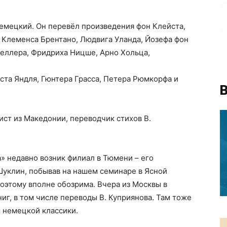
емецкий. Он перевёл произведения фон Клейста,
, Клеменса Брентано, Людвига Уланда, Йозефа фон
Келлера, Фридриха Ницше, Арно Хольца,
ста Яндля, Гюнтера Грасса, Петера Рюмкорфа и
В
ист из Македонии, переводчик стихов В.
а» недавно возник филиал в Тюмени – его
Шуклин, побывав на нашем семинаре в Ясной
поэтому вполне обозрима. Вчера из Москвы в
иг, в том числе переводы В. Куприянова. Там тоже
м немецкой классики.