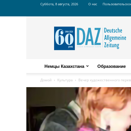
Суббота, 8 августа, 2026
О нас
Пользовательско
Russian
DAZ
Немцы Казахстана
Образование
Домой
Культура
Вечер художественного пере