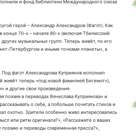
полнили и фонд библиотеки Международного союза
угой герой – Александр Александров (Фагот). Как
 в конце 70-х – начале 80-х (включая Тбилисский
 других музыкальных групп. Теперь живёт, по его
нкт-Петербургом и иными точками планеты», а
. Под фагот Александрова Куприянов исполнил
й живёт теперь «под новой фамилией Бегемот»),
и» и другие свои произведения.
я поэзия в переводах Вячеслава Куприянова» и
ассказывать о себе, а побольше почитать стихов и
чал охотно. Зрители особенно живо интересовались
мысл или ритм оригинала?», «Расскажите о ваших
у поэзию и переводы современная пресса?»,