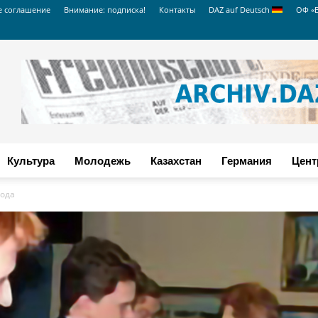
е соглашение
Внимание: подписка!
Контакты
DAZ auf Deutsch
ОФ «
Культура
Молодежь
Казахстан
Германия
Цент
вода