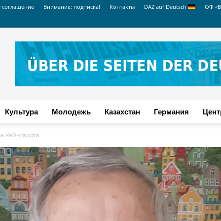
е соглашение
Внимание: подписка!
Контакты
DAZ auf Deutsch
ОФ «В
Культура
Молодежь
Казахстан
Германия
Цент
а Рейнгардта