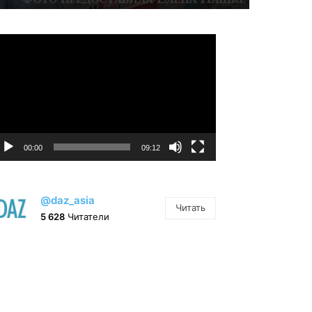
идеоплеер
00:00
09:12
@daz_asia
Читать
5 628
Читатели