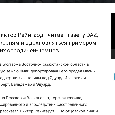
В
Виктор Рейнгардт читает газету DAZ,
 корням и вдохновляться примером
их сородичей-немцев.
ле Бухтарма Восточно-Казахстанской области в
кую землю были депортированы его прадед Иван и
подверглись гонениям дед Эдуард Иванович и
берт, Вальдемар и Эдуард.
на Прасковья Васильевна, терская казачка,
ссированного и впоследствии расстрелянного
рассказал Виктор Рейнгардт. – По отцовской линии