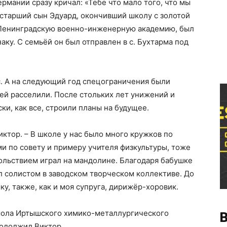
ермании сразу кричал: «Тебе что мало того, что мы
о старший сын Эдуард, окончивший школу с золотой
 Ленинградскую военно-инженерную академию, был
ку. С семьёй он был отправлен в с. Бухтарма под
с. А на следующий год спецограничения были
дей расселили. После стольких лет унижений и
и, как все, строили планы на будущее.
Виктор. – В школе у нас было много кружков по
и по совету и примеру учителя физкультуры, тоже
ольствием играл на мандолине. Благодаря бабушке
ыл солистом в заводском творческом коллективе. До
у, также, как и моя супруга, дирижёр-хоровик.
омола Иртышского химико-металлургического
В
родолжил Виктор.