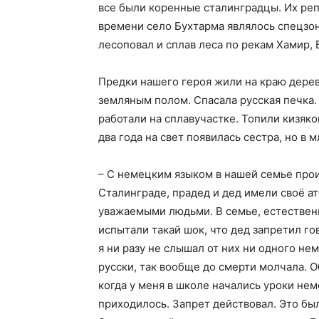
все были коренные сталинградцы. Их реп
времени село Бухтарма являлось спецзон
лесоповал и сплав леса по рекам Хамир, 
Предки нашего героя жили на краю дерев
земляным полом. Спасала русская печка. 
работали на сплавучастке. Топили кизяко
два года на свет появилась сестра, но в 
– С немецким языком в нашей семье прои
Сталинграде, прадед и дед имели своё а
уважаемыми людьми. В семье, естественн
испытали такай шок, что дед запретил г
я ни разу не слышал от них ни одного не
русски, так вообще до смерти молчала.
когда у меня в школе начались уроки не
приходилось. Запрет действовал. Это бы