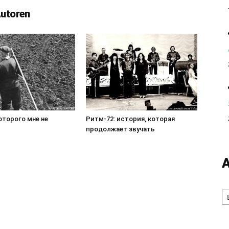
Autoren
оторого мне не
Ритм-72: история, которая
продолжает звучать
А