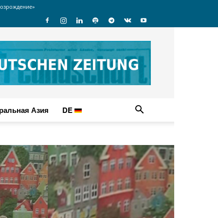
озрождение»
ральная Азия
DE