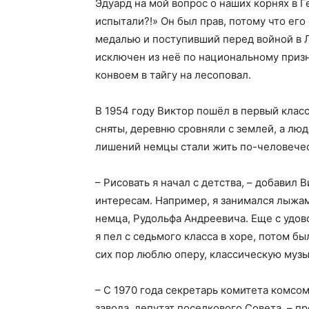
Эдуард на мой вопрос о наших корнях в Г
испытали?!» Он был прав, потому что ег
медалью и поступивший перед войной в
исключен из неё по национальному призна
конвоем в тайгу на лесоповал.
В 1954 году Виктор пошёл в первый клас
сняты, деревню сровняли с землей, а лю
лишений немцы стали жить по-человеческ
– Рисовать я начал с детства, – добавил 
интересам. Например, я занимался лыжам
немца, Рудольфа Андреевича. Еще с удов
я пел с седьмого класса в хоре, потом б
сих пор люблю оперу, классическую музык
– С 1970 года секретарь комитета комс
завода, депутат поселкового Совета, – п