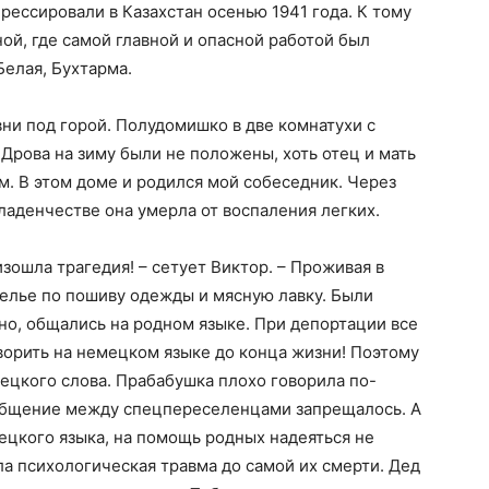
рессировали в Казахстан осенью 1941 года. К тому
ой, где самой главной и опасной работой был
Белая, Бухтарма.
ни под горой. Полудомишко в две комнатухи с
Дрова на зиму были не положены, хоть отец и мать
м. В этом доме и родился мой собеседник. Через
младенчестве она умерла от воспаления легких.
зошла трагедия! – сетует Виктор. – Проживая в
телье по пошиву одежды и мясную лавку. Были
о, общались на родном языке. При депортации все
оворить на немецком языке до конца жизни! Поэтому
мецкого слова. Прабабушка плохо говорила по-
 Общение между спецпереселенцами запрещалось. А
мецкого языка, на помощь родных надеяться не
ла психологическая травма до самой их смерти. Дед