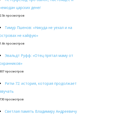
чемодан царских денег
2.5k просмотров
Тимур Пшенов: «Никуда не уехал и на
островах не кайфую»
1.6k просмотров
Эвальдт Руфф: «Отец прятал маму от
охранников»
807 просмотров
Ритм-72: история, которая продолжает
звучать
730 просмотров
Светлая память Владимиру Андреевичу