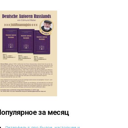
опулярное за месяц
Петерфельд: про былое, настоящее и