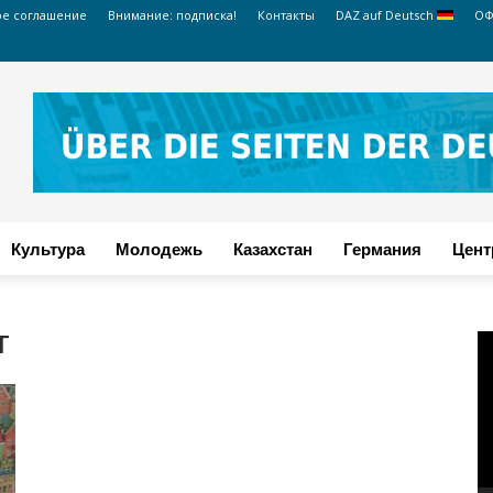
ое соглашение
Внимание: подписка!
Контакты
DAZ auf Deutsch
ОФ
Культура
Молодежь
Казахстан
Германия
Цент
т
В