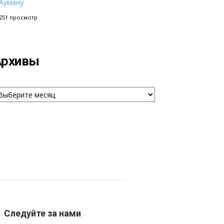
Ауману
251 просмотр
Архивы
рхивы
Следуйте за нами