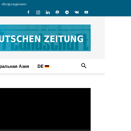
 «Возрождение»
ральная Азия
DE
идеоплеер