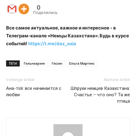
0
Поделились
Все самое актуальное, важное и интересное - в
Телеграм-канале «Немцы Казахстана». Будь в курсе
событий!
https://t.me/daz_asia
ТЕГИ
Гельнхаузен
Гессен
Ольга Мартенс
Vorheriger Artikel
Nächster Artikel
Ана-тiлi: все начинается с
Шпрухи немцев Казахстана:
любви
Счастье – что оно? Та же
птица