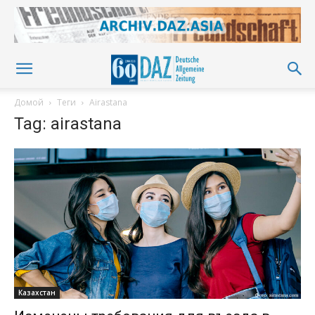
Домой
Теги
Airastana
Tag: airastana
Казахстан