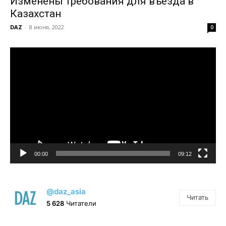
Изменены требования для въезда в
Казахстан
DAZ
-
8 июня, 2022
0
Видеоплеер
00:00
09:12
@daz_asia
Читать
5 628
Читатели