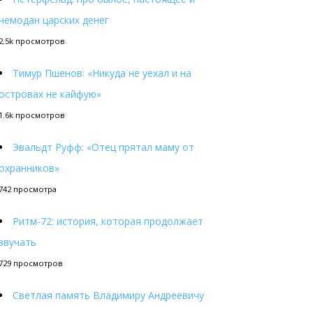
чемодан царских денег
2.5k просмотров
Тимур Пшенов: «Никуда не уехал и на
островах не кайфую»
1.6k просмотров
Эвальдт Руфф: «Отец прятал маму от
охранников»
742 просмотра
Ритм-72: история, которая продолжает
звучать
729 просмотров
Светлая память Владимиру Андреевичу