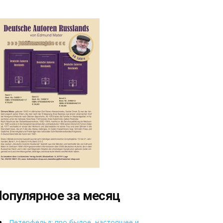
опулярное за месяц
Петерфельд: про былое, настоящее и