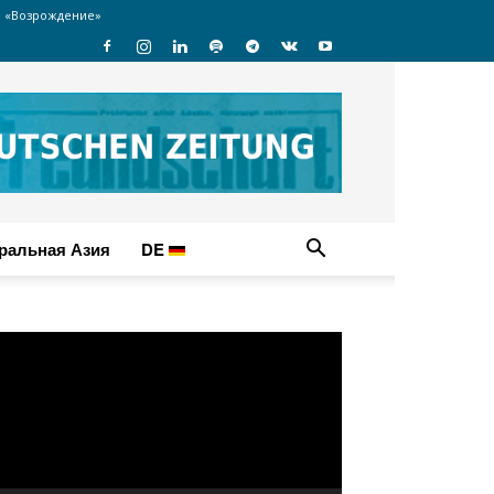
 «Возрождение»
ральная Азия
DE
идеоплеер