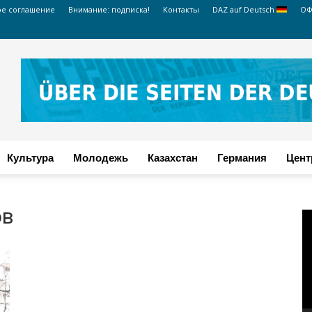
ое соглашение
Внимание: подписка!
Контакты
DAZ auf Deutsch
ОФ
Культура
Молодежь
Казахстан
Германия
Цент
ов
В