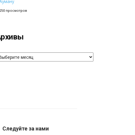
Ауману
250 просмотров
Архивы
рхивы
Следуйте за нами