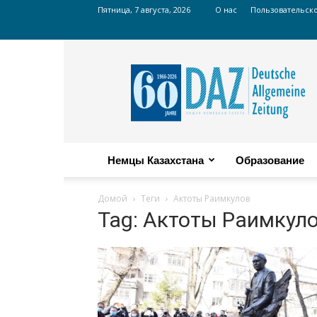
Пятница, 7 августа, 2026
О нас
Пользовательск
Russian
DAZ
Немцы Казахстана
Образование
Домой
Теги
Актоты Раимкулов
Tag: Актоты Раимкул