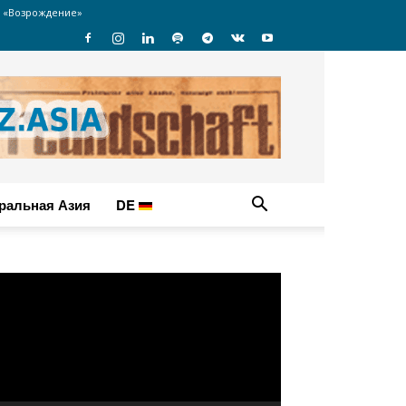
 «Возрождение»
ральная Азия
DE
идеоплеер