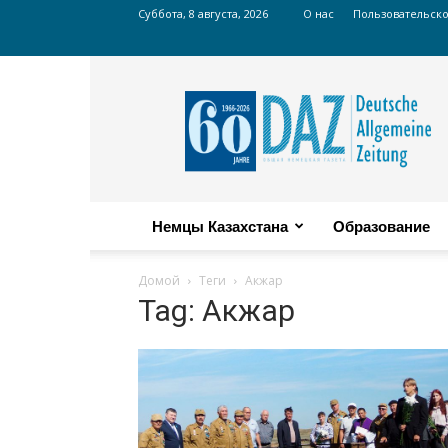
Суббота, 8 августа, 2026
О нас
Пользовательск
Russian
DAZ
Немцы Казахстана
Образование
Домой
Теги
Акжар
Tag: Акжар