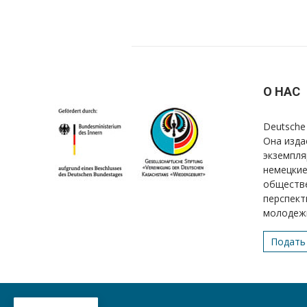
О НАС
Deutsche 
Она изда
экземпля
немецкие
обществе
перспект
молодеж
Подать