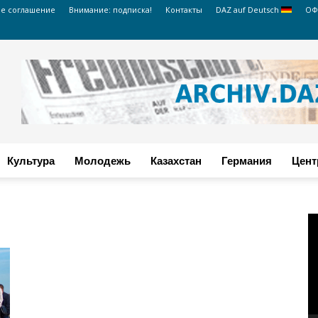
ое соглашение
Внимание: подписка!
Контакты
DAZ auf Deutsch
ОФ
Культура
Молодежь
Казахстан
Германия
Цент
В