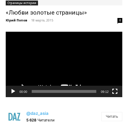
Страницы истории
«Любви золотые страницы»
Юрий Попов
-
18 марта, 2015
0
Видеоплеер
00:00
09:12
@daz_asia
Читать
5 628
Читатели