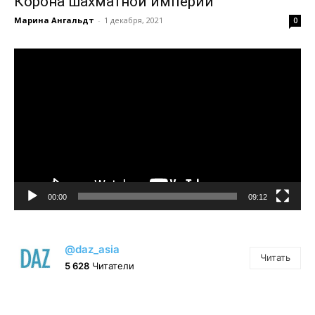
Корона шахматной империи
Марина Ангальдт
-
1 декабря, 2021
0
Видеоплеер
00:00
09:12
@daz_asia
Читать
5 628
Читатели