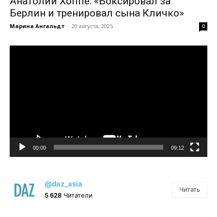
Анатолий Хоппе: «Боксировал за
Берлин и тренировал сына Кличко»
Марина Ангальдт
-
20 августа, 2025
0
Видеоплеер
00:00
09:12
@daz_asia
Читать
5 628
Читатели