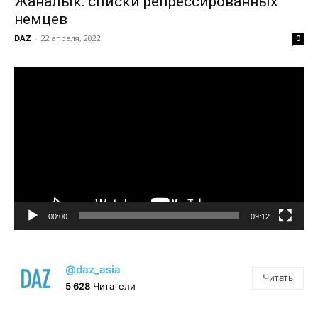
Жаналык: списки репрессированных
немцев
DAZ
-
22 апреля, 2022
0
Видеоплеер
00:00
09:12
@daz_asia
Читать
5 628
Читатели