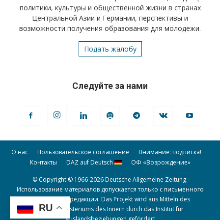
политики, культуры и общественной жизни в странах
Центральной Азии и Германии, перспективы и
возможности получения образования для молодежи.
Подать жалобу
Следуйте за нами
О нас
Пользовательское соглашение
Внимание: подписка!
Контакты
DAZ auf Deutsch
ОФ «Возрождение»
© Copyright © 1966-2026 Deutsche Allgemeine Zeitung.
Использование материалов допускается только с письменного
разрешения редакции. Das Projekt wird aus Mitteln des
RU
Bundesministeriums des Innern durch das Institut für
Auslandsbeziehungen gefördert