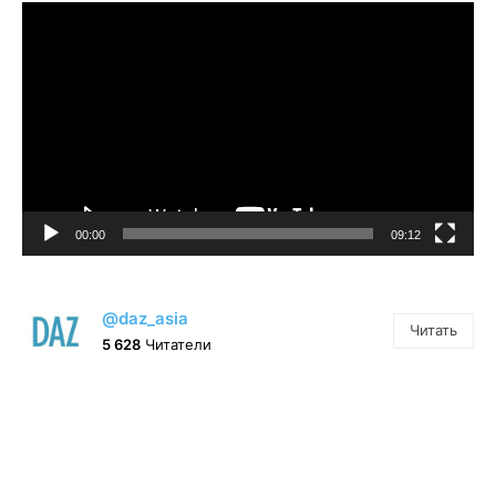
Видеоплеер
00:00
09:12
@daz_asia
Читать
5 628
Читатели