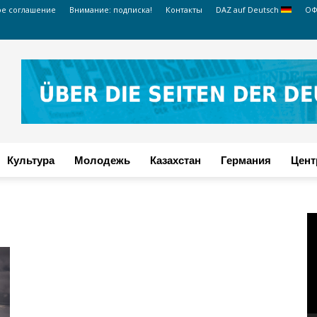
ое соглашение
Внимание: подписка!
Контакты
DAZ auf Deutsch
ОФ
Культура
Молодежь
Казахстан
Германия
Цент
В