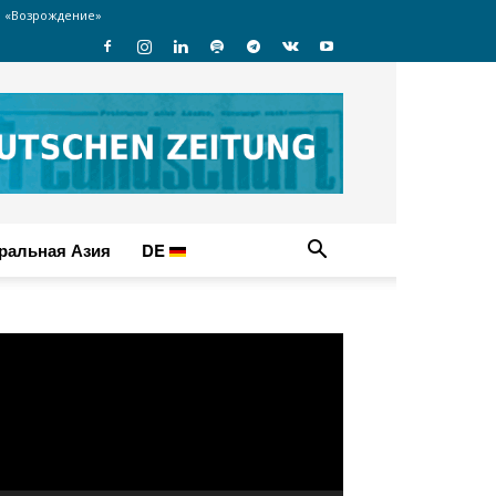
 «Возрождение»
ральная Азия
DE
идеоплеер