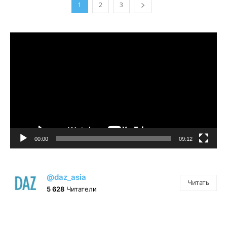
1
2
3
Видеоплеер
00:00
09:12
@daz_asia
Читать
5 628
Читатели