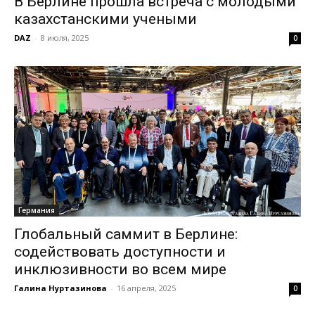
В Берлине прошла встреча с молодыми
казахстанскими учеными
DAZ
-
8 июля, 2025
0
Германия
Глобальный саммит в Берлине:
содействовать доступности и
инклюзивности во всем мире
Галина Нуртазинова
-
16 апреля, 2025
0