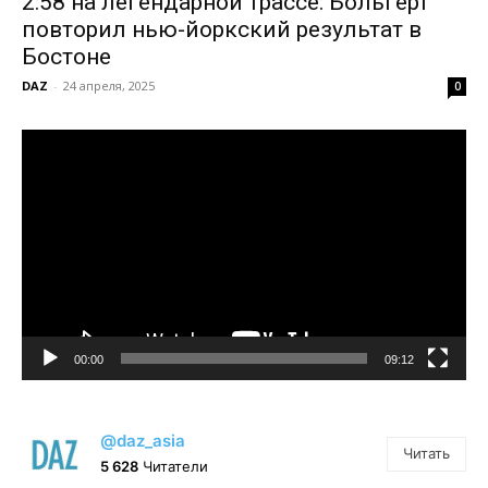
2:58 на легендарной трассе: Больгерт
повторил нью-йоркский результат в
Бостоне
DAZ
-
24 апреля, 2025
0
Видеоплеер
00:00
09:12
@daz_asia
Читать
5 628
Читатели