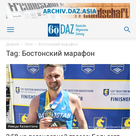
Домой
Теги
Бостонский марафон
Tag: Бостонский марафон
Немцы Казахстана