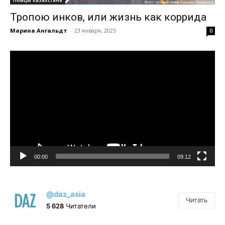
Немцы Казахстана
Тропою инков, или жизнь как коррида
Марина Ангальдт
-
23 января, 2025
0
Видеоплеер
00:00
09:12
@daz_asia
Читать
5 628
Читатели