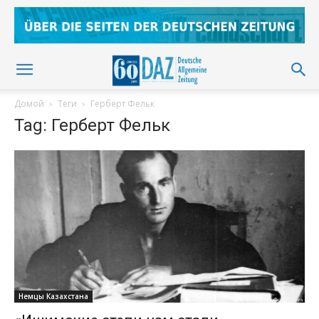
Домой
Теги
Герберт Фельк
Tag: Герберт Фельк
Немцы Казахстана