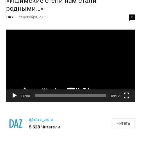
«Ишимские степи нам стали
родными…»
DAZ
-
29 декабря, 2011
0
Видеоплеер
00:00
09:12
@daz_asia
Читать
5 628
Читатели