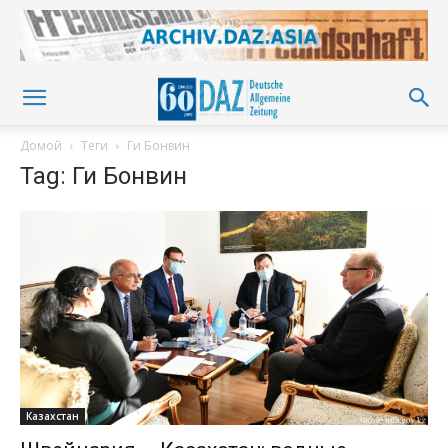
Домой
Теги
Ги Бонвин
Tag: Ги Бонвин
Казахстан