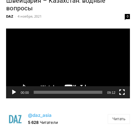
Швейцария – Казахстан: водные
вопросы
DAZ
-
4 ноября, 2021
0
Видеоплеер
00:00
09:12
@daz_asia
Читать
5 628
Читатели