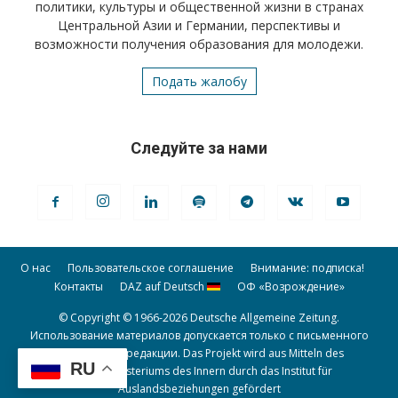
политики, культуры и общественной жизни в странах
Центральной Азии и Германии, перспективы и
возможности получения образования для молодежи.
Подать жалобу
Следуйте за нами
О нас
Пользовательское соглашение
Внимание: подписка!
Контакты
DAZ auf Deutsch
ОФ «Возрождение»
© Copyright © 1966-2026 Deutsche Allgemeine Zeitung.
Использование материалов допускается только с письменного
разрешения редакции. Das Projekt wird aus Mitteln des
RU
Bundesministeriums des Innern durch das Institut für
Auslandsbeziehungen gefördert