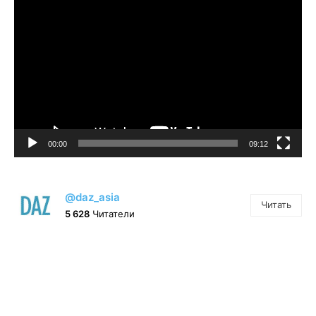
Видеоплеер
00:00
09:12
@daz_asia
Читать
5 628
Читатели