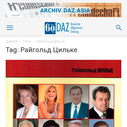
Домой
Теги
Райгольд Цильке
Tag: Райгольд Цильке