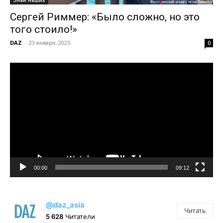
Знай наших
Сергей Риммер: «Было сложно, но это
того стоило!»
DAZ
-
23 января, 2025
0
Видеоплеер
00:00
09:12
@daz_asia
Читать
5 628
Читатели