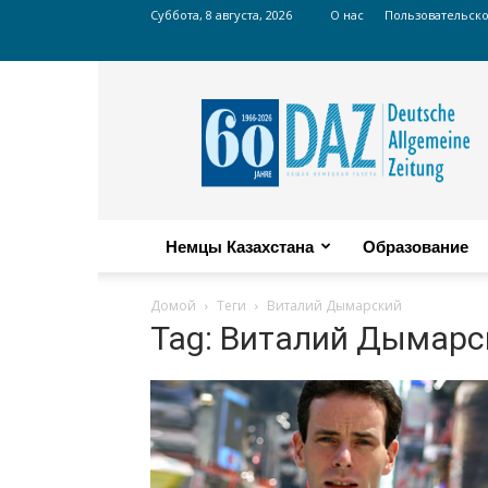
Суббота, 8 августа, 2026
О нас
Пользовательск
Russian
DAZ
Немцы Казахстана
Образование
Домой
Теги
Виталий Дымарский
Tag: Виталий Дымарс