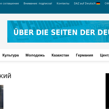
ое соглашение
Внимание: подписка!
Контакты
DAZ auf Deutsch
ОФ
Культура
Молодежь
Казахстан
Германия
Цент
кий
В