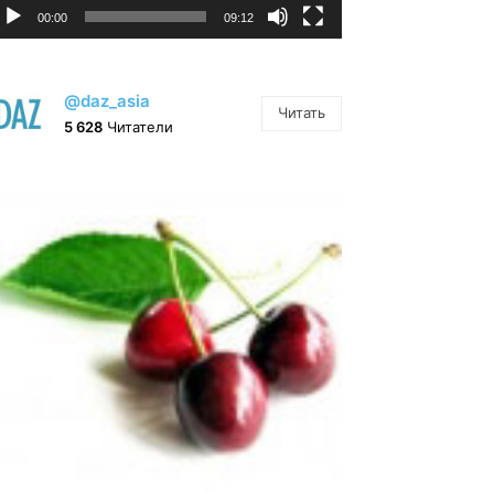
00:00
09:12
@daz_asia
Читать
5 628
Читатели