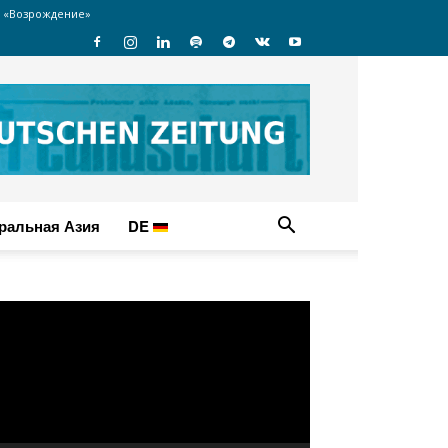
 «Возрождение»
ральная Азия
DE
идеоплеер