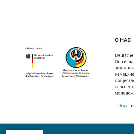
О НАС
Deutsche 
Она изда
экземпля
немецкие
обществе
перспект
молодеж
Подать