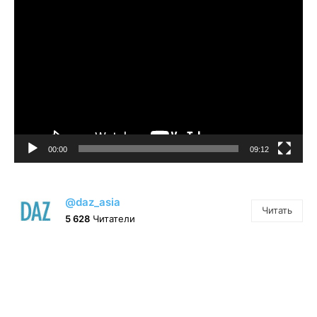
Видеоплеер
00:00
09:12
@daz_asia
Читать
5 628
Читатели