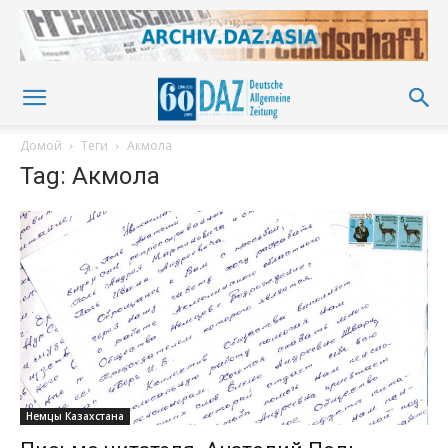
Домой
Теги
Акмола
Tag: Акмола
Немцы Казахстана