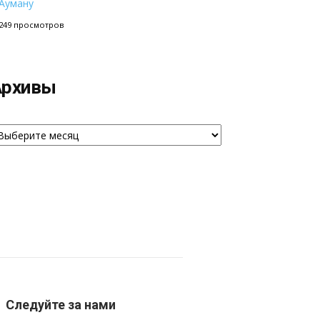
Ауману
249 просмотров
Архивы
рхивы
Следуйте за нами