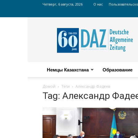
Четверг, 6 августа, 2026
О нас
Пользовательск
Russian
DAZ
Немцы Казахстана
Образование
Домой
Теги
Александр Фадеев
Tag: Александр Фаде