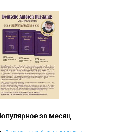
опулярное за месяц
Петерфельд: про былое, настоящее и