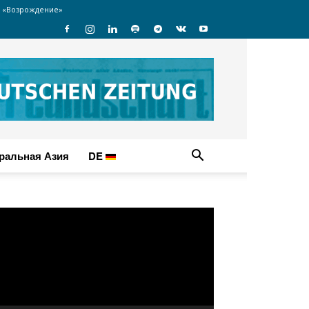
 «Возрождение»
ральная Азия
DE
идеоплеер