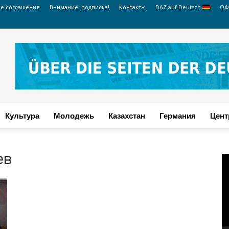
ое соглашение
Внимание: подписка!
Контакты
DAZ auf Deutsch
ОФ
Культура
Молодежь
Казахстан
Германия
Цент
ев
В