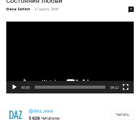
Состояния любви
Elena Seifert
-
21 марта, 2008
0
Видеоплеер
00:00
09:12
@daz_asia
Читать
5 628
Читатели