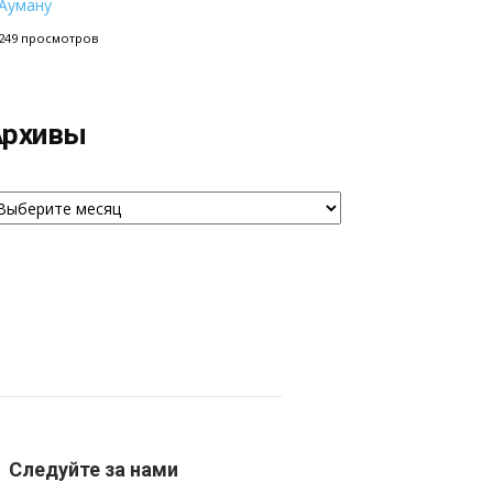
Ауману
249 просмотров
Архивы
рхивы
Следуйте за нами