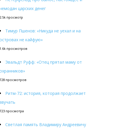
чемодан царских денег
2.5k просмотр
Тимур Пшенов: «Никуда не уехал и на
островах не кайфую»
1.6k просмотров
Эвальдт Руфф: «Отец прятал маму от
охранников»
728 просмотров
Ритм-72: история, которая продолжает
звучать
723 просмотра
Светлая память Владимиру Андреевичу