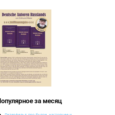
опулярное за месяц
Петерфельд: про былое, настоящее и