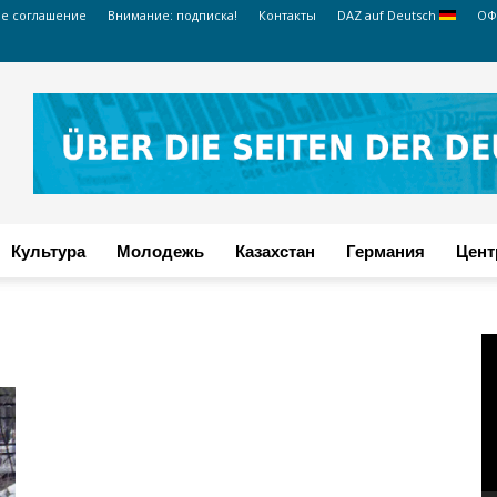
ое соглашение
Внимание: подписка!
Контакты
DAZ auf Deutsch
ОФ
Культура
Молодежь
Казахстан
Германия
Цент
В