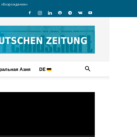
 «Возрождение»
ральная Азия
DE
идеоплеер