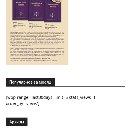
Популярное за месяц
[wpp range='last30days' limit=5 stats_views=1
order_by='views']
Архивы