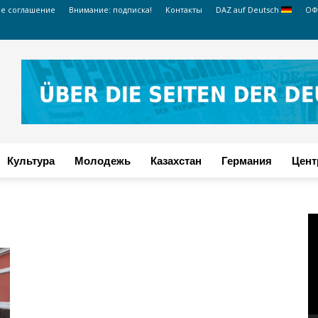
ое соглашение
Внимание: подписка!
Контакты
DAZ auf Deutsch
ОФ
Культура
Молодежь
Казахстан
Германия
Цент
В