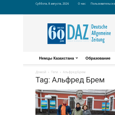
Суббота, 8 августа, 2026
О нас
Пользовательск
Russian
DAZ
Немцы Казахстана
Образование
Домой
Теги
Альфред Брем
Tag: Альфред Брем