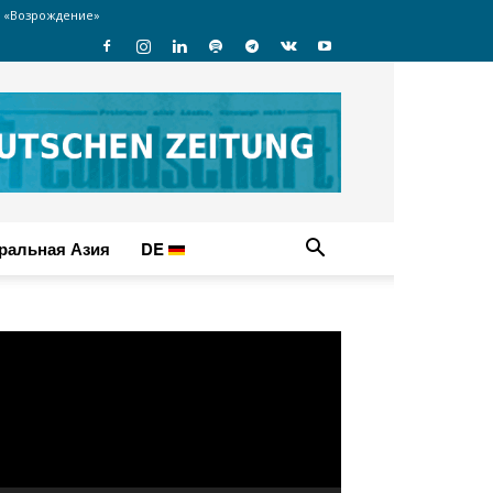
 «Возрождение»
ральная Азия
DE
идеоплеер