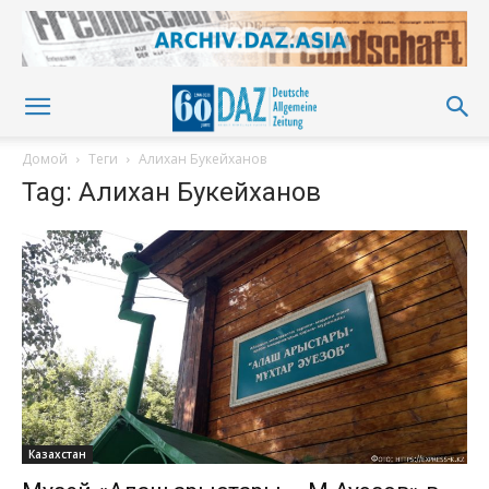
Домой
Теги
Алихан Букейханов
Tag: Алихан Букейханов
Казахстан