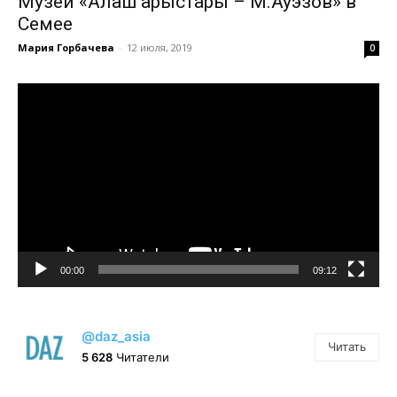
Музей «Алаш арыстары – М.Ауэзов» в
Семее
Мария Горбачева
-
12 июля, 2019
0
Видеоплеер
00:00
09:12
@daz_asia
Читать
5 628
Читатели