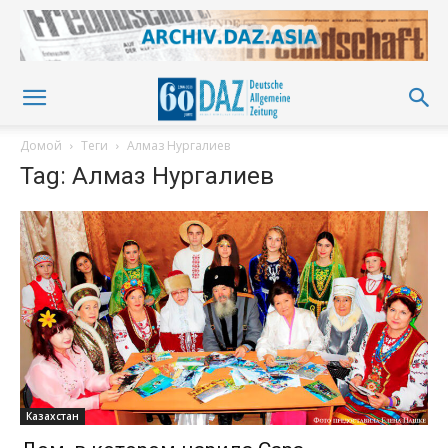
Домой
Теги
Алмаз Нургалиев
Tag: Алмаз Нургалиев
Казахстан