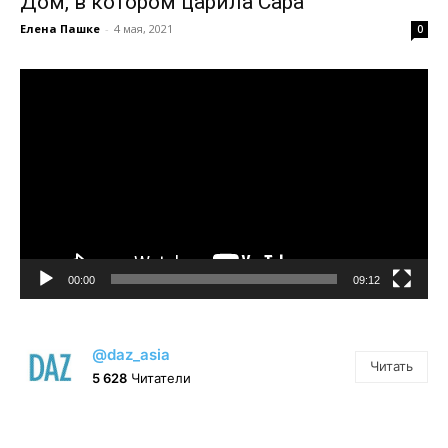
Дом, в котором царила Сара
Елена Пашке
-
4 мая, 2021
0
Видеоплеер
00:00
09:12
@daz_asia
Читать
5 628
Читатели