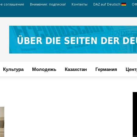
ое соглашение
Внимание: подписка!
Контакты
DAZ auf Deutsch
ОФ
Культура
Молодежь
Казахстан
Германия
Цент
В