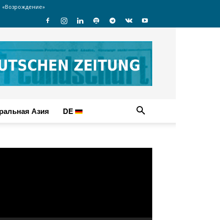
 «Возрождение»
ральная Азия
DE
идеоплеер