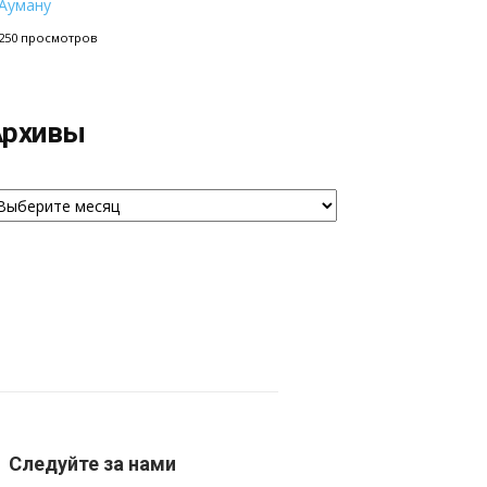
Ауману
250 просмотров
Архивы
рхивы
Следуйте за нами