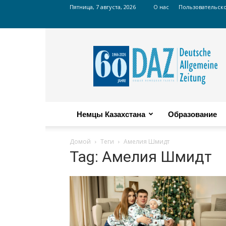
Пятница, 7 августа, 2026
О нас
Пользовательск
Russian
DAZ
Немцы Казахстана
Образование
Домой
Теги
Амелия Шмидт
Tag: Амелия Шмидт