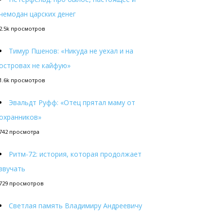
чемодан царских денег
2.5k просмотров
Тимур Пшенов: «Никуда не уехал и на
островах не кайфую»
1.6k просмотров
Эвальдт Руфф: «Отец прятал маму от
охранников»
742 просмотра
Ритм-72: история, которая продолжает
звучать
729 просмотров
Светлая память Владимиру Андреевичу