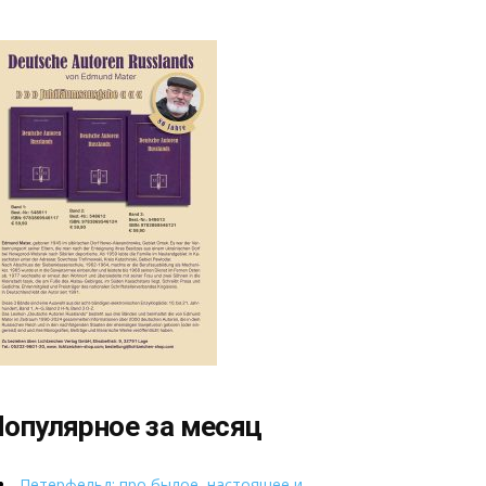
опулярное за месяц
Петерфельд: про былое, настоящее и