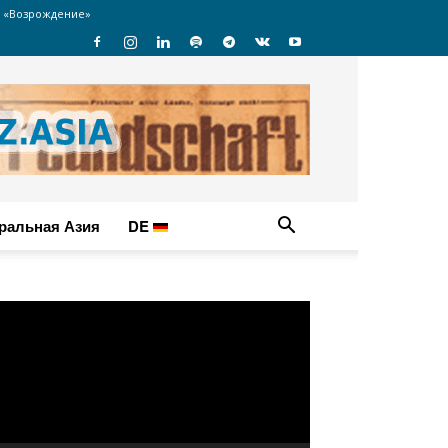
 «Возрождение»
ральная Азия
DE
идеоплеер