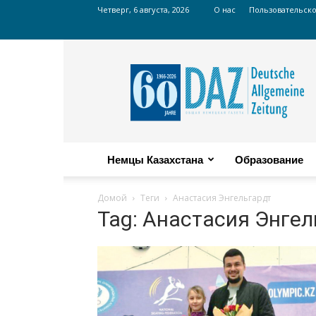
Четверг, 6 августа, 2026
О нас
Пользовательск
Russian
DAZ
Немцы Казахстана
Образование
Домой
Теги
Анастасия Энгельгардт
Tag: Анастасия Энгел