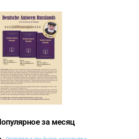
опулярное за месяц
Петерфельд: про былое, настоящее и