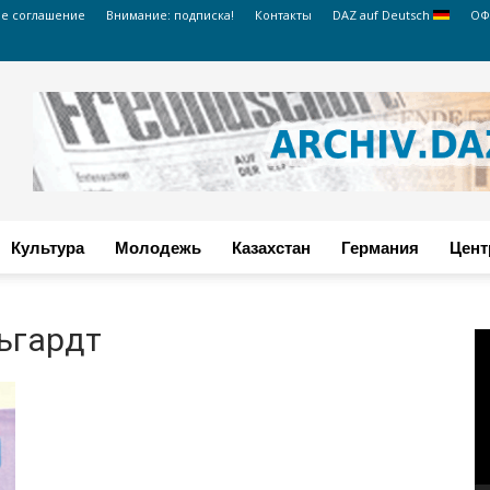
ое соглашение
Внимание: подписка!
Контакты
DAZ auf Deutsch
ОФ
Культура
Молодежь
Казахстан
Германия
Цент
ьгардт
В