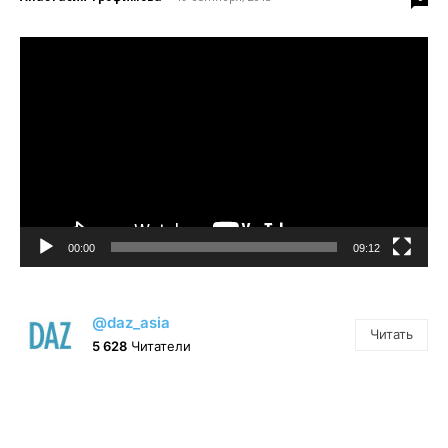
Видеоплеер
00:00
09:12
@daz_asia
Читать
5 628
Читатели