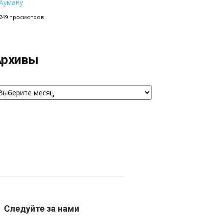
Ауману
249 просмотров
Архивы
рхивы
Следуйте за нами