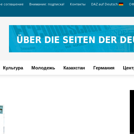
ое соглашение
Внимание: подписка!
Контакты
DAZ auf Deutsch
ОФ
Культура
Молодежь
Казахстан
Германия
Цент
В