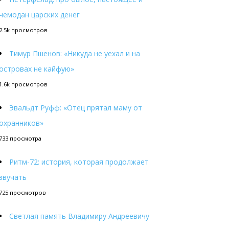
чемодан царских денег
2.5k просмотров
Тимур Пшенов: «Никуда не уехал и на
островах не кайфую»
1.6k просмотров
Эвальдт Руфф: «Отец прятал маму от
охранников»
733 просмотра
Ритм-72: история, которая продолжает
звучать
725 просмотров
Светлая память Владимиру Андреевичу