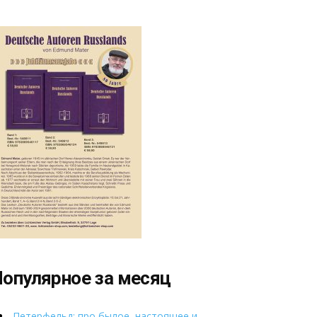
опулярное за месяц
Петерфельд: про былое, настоящее и