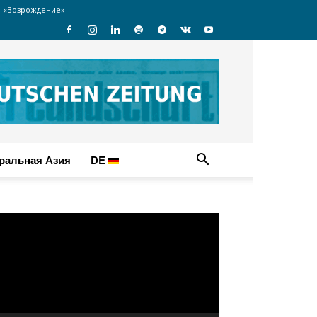
 «Возрождение»
ральная Азия
DE
идеоплеер