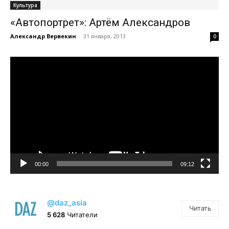
Культура
«Автопортрет»: Артём Александров
Александр Вервекин
-
31 января, 2013
0
Видеоплеер
00:00
09:12
@daz_asia
Читать
5 628
Читатели