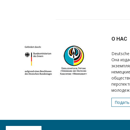
О НАС
Deutsche 
Она изда
экземпля
немецкие
обществе
перспект
молодеж
Подать