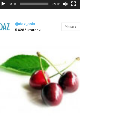
00:00
09:12
@daz_asia
Читать
5 628
Читатели