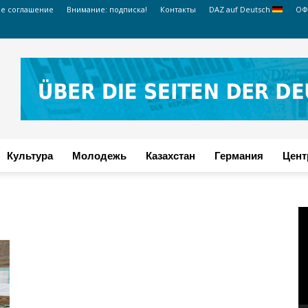
ое соглашение
Внимание: подписка!
Контакты
DAZ auf Deutsch
ОФ
Культура
Молодежь
Казахстан
Германия
Цент
В