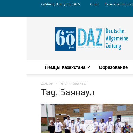
Суббота, 8 августа, 2026
О нас
Пользовательск
Russian
DAZ
Немцы Казахстана
Образование
Домой
Теги
Баянаул
Tag: Баянаул