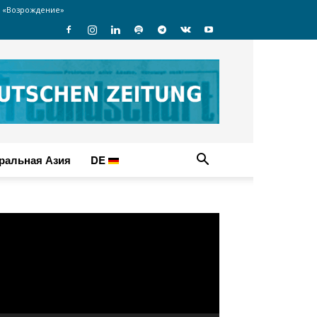
 «Возрождение»
ральная Азия
DE
идеоплеер