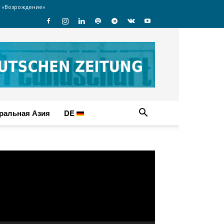
 «Возрождение»
ральная Азия
DE
идеоплеер