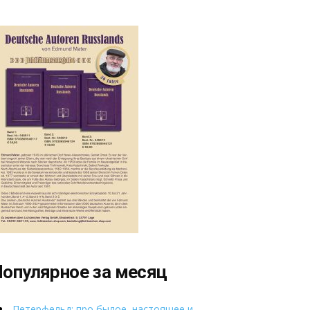
опулярное за месяц
Петерфельд: про былое, настоящее и