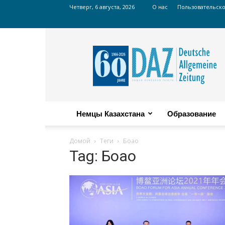
Четверг, 6 августа, 2026
О нас
Пользовательск
Russian
DAZ
Немцы Казахстана
Образование
Домой
Теги
Боао
Tag: Боао