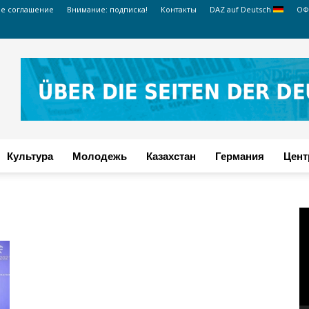
ое соглашение
Внимание: подписка!
Контакты
DAZ auf Deutsch
ОФ
Культура
Молодежь
Казахстан
Германия
Цент
В