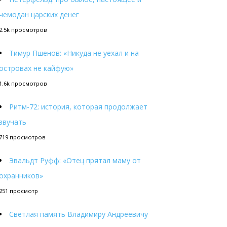
чемодан царских денег
2.5k просмотров
Тимур Пшенов: «Никуда не уехал и на
островах не кайфую»
1.6k просмотров
Ритм-72: история, которая продолжает
звучать
719 просмотров
Эвальдт Руфф: «Отец прятал маму от
охранников»
251 просмотр
Светлая память Владимиру Андреевичу