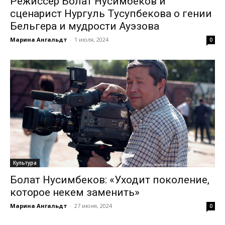
Режиссер Болат Нусимбеков и
сценарист Нургуль Тусупбекова о гении
Бельгера и мудрости Ауэзова
Марина Ангальдт
-
1 июля, 2024
0
Культура
Болат Нусимбеков: «Уходит поколение,
которое некем заменить»
Марина Ангальдт
-
27 июня, 2024
0