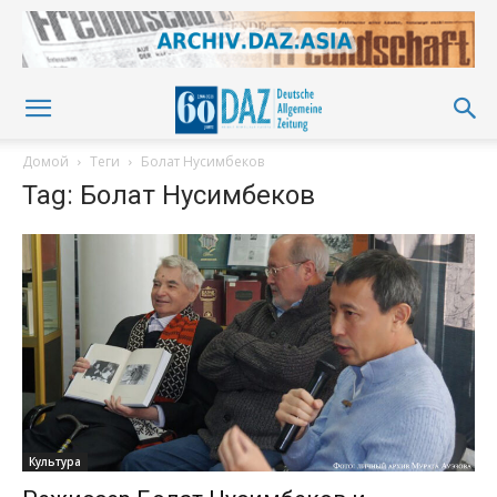
Домой
Теги
Болат Нусимбеков
Tag: Болат Нусимбеков
Культура