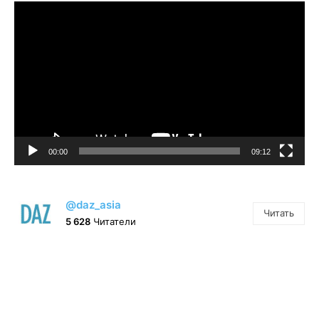
Видеоплеер
00:00
09:12
@daz_asia
Читать
5 628
Читатели