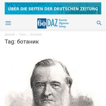
Домой
Теги
ботаник
Tag: ботаник