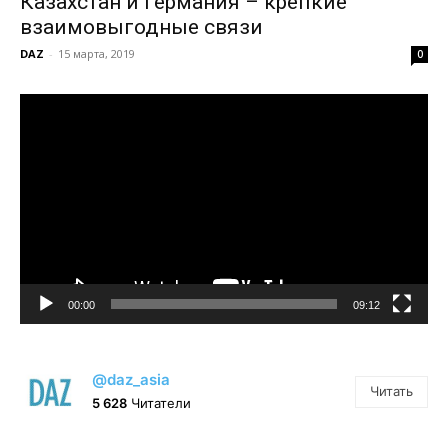
Казахстан и Германия – крепкие
взаимовыгодные связи
DAZ
-
15 марта, 2019
0
Видеоплеер
00:00
09:12
@daz_asia
Читать
5 628
Читатели