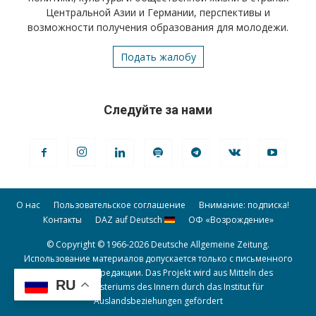
Центральной Азии и Германии, перспективы и
возможности получения образования для молодежи.
Подать жалобу
Следуйте за нами
О нас
Пользовательское соглашение
Внимание: подписка!
Контакты
DAZ auf Deutsch
ОФ «Возрождение»
© Copyright © 1966-2026 Deutsche Allgemeine Zeitung.
Использование материалов допускается только с письменного
разрешения редакции. Das Projekt wird aus Mitteln des
RU
Bundesministeriums des Innern durch das Institut für
Auslandsbeziehungen gefördert