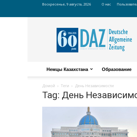
Воскресенье, 9 августа, 2026
О нас
Пользовате
Russian
DAZ
Немцы Казахстана
Образование
Домой
Теги
День Независимости
Tag: День Независим