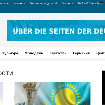
льское соглашение
Внимание: подписка!
Контакты
DAZ auf Deutsch
Культура
Молодежь
Казахстан
Германия
Цент
ости
В