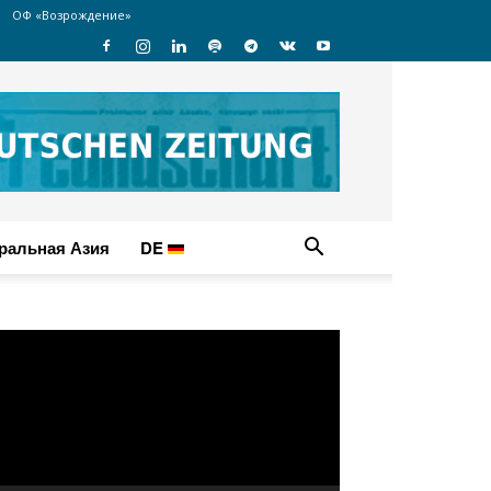
ОФ «Возрождение»
ральная Азия
DE
идеоплеер