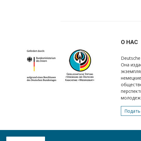
О НАС
Deutsche 
Она изда
экземпля
немецкие
обществе
перспект
молодеж
Подать