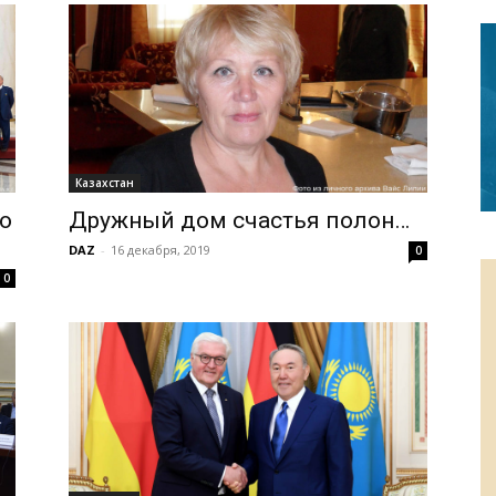
Казахстан
о
Дружный дом счастья полон…
DAZ
-
16 декабря, 2019
0
0