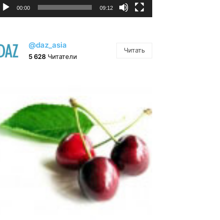
00:00
09:12
@daz_asia
Читать
5 628
Читатели