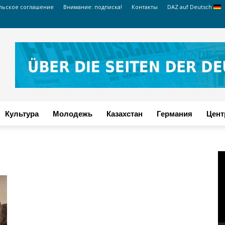
льское соглашение
Внимание: подписка!
Контакты
DAZ auf Deutsch
Культура
Молодежь
Казахстан
Германия
Цент
В