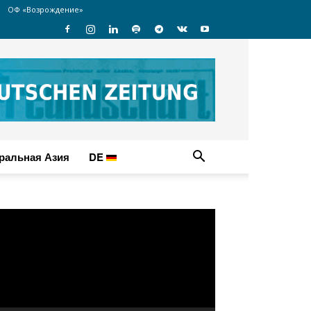
ОФ «Возрождение»
ральная Азия
DE
идеоплеер