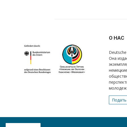
О НАС
Deutsche 
Она изда
экземпля
немецкие
обществе
перспект
молодеж
Подать