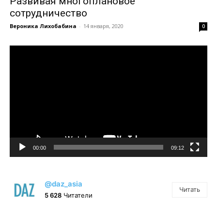
Развивая многоплановое
сотрудничество
Вероника Лихобабина
-
14 января, 2020
0
Видеоплеер
00:00
09:12
@daz_asia
Читать
5 628
Читатели