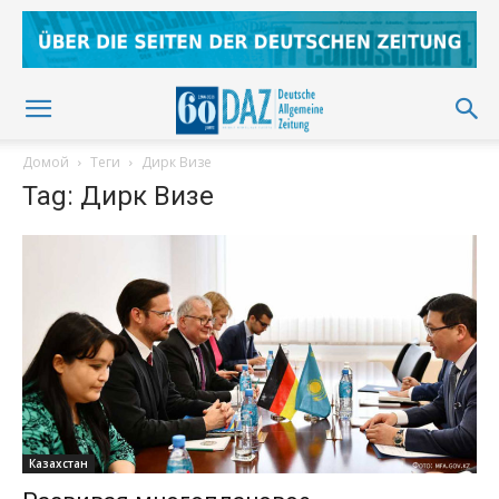
Домой
Теги
Дирк Визе
Tag: Дирк Визе
Казахстан