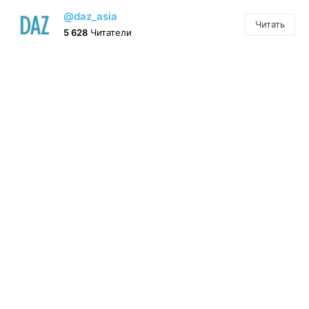
@daz_asia
Читать
5 628
Читатели