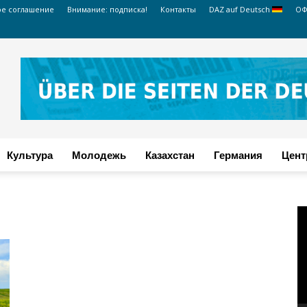
ое соглашение
Внимание: подписка!
Контакты
DAZ auf Deutsch
ОФ
Культура
Молодежь
Казахстан
Германия
Цент
В