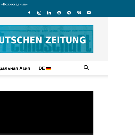
 «Возрождение»
ральная Азия
DE
идеоплеер