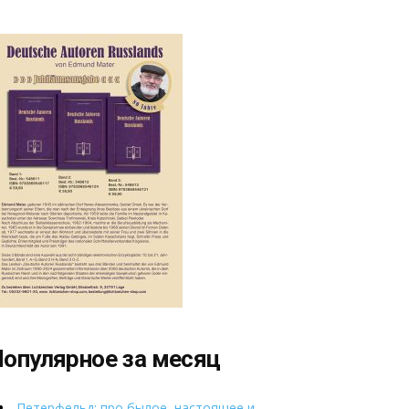
опулярное за месяц
Петерфельд: про былое, настоящее и