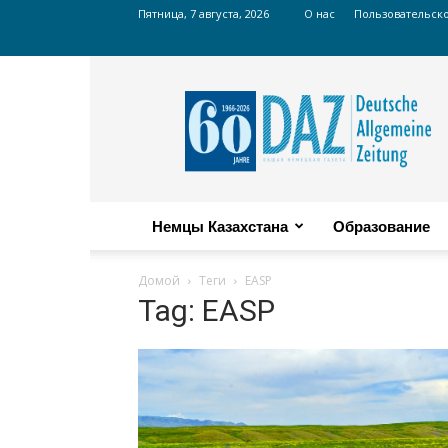
Пятница, 7 августа, 2026
О нас
Пользовательск
Russian
DAZ
Немцы Казахстана
Образование
Домой
Теги
EASP
Tag: EASP