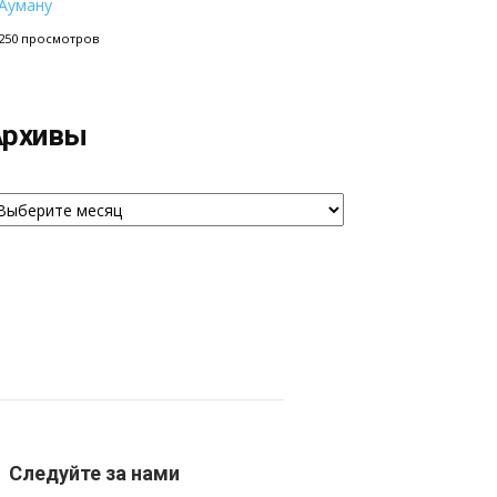
Ауману
250 просмотров
Архивы
рхивы
Следуйте за нами