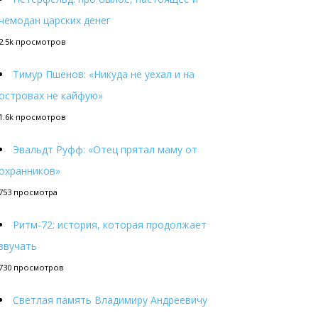
чемодан царских денег
2.5k просмотров
Тимур Пшенов: «Никуда не уехал и на
островах не кайфую»
1.6k просмотров
Эвальдт Руфф: «Отец прятал маму от
охранников»
753 просмотра
Ритм-72: история, которая продолжает
звучать
730 просмотров
Светлая память Владимиру Андреевичу